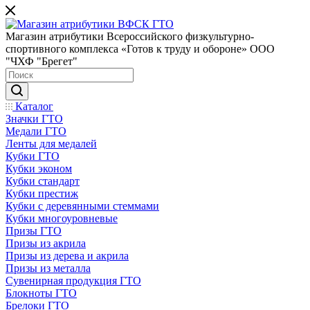
Магазин атрибутики Всероссийского физкультурно-
спортивного комплекса «Готов к труду и обороне» ООО
"ЧХФ "Брегет"
Каталог
Значки ГТО
Медали ГТО
Ленты для медалей
Кубки ГТО
Кубки эконом
Кубки стандарт
Кубки престиж
Кубки с деревянными стеммами
Кубки многоуровневые
Призы ГТО
Призы из акрила
Призы из дерева и акрила
Призы из металла
Сувенирная продукция ГТО
Блокноты ГТО
Брелоки ГТО