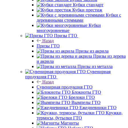
Кубки стандарт
Кубки престиж
Кубки с
деревянными стеммами
Кубки
многоуровневые
Призы ГТО
Назад
Призы ГТО
Призы из акрила
Призы из дерева
и акрила
Призы из металла
Сувенирная
продукция ГТО
Назад
Сувенирная продукция ГТО
Блокноты ГТО
Брелоки ГТО
Вымпелы ГТО
Ежедневники ГТО
Кружки,
термосы, бутылки ГТО
Магниты