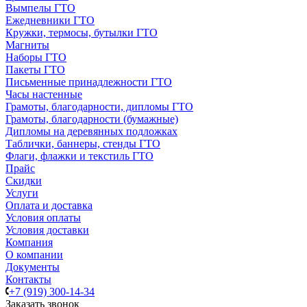
Вымпелы ГТО
Ежедневники ГТО
Кружки, термосы, бутылки ГТО
Магниты
Наборы ГТО
Пакеты ГТО
Письменные принадлежности ГТО
Часы настенные
Грамоты, благодарности, дипломы ГТО
Грамоты, благодарности (бумажные)
Дипломы на деревянных подложках
Таблички, баннеры, стенды ГТО
Флаги, флажки и текстиль ГТО
Прайс
Скидки
Услуги
Оплата и доставка
Условия оплаты
Условия доставки
Компания
О компании
Документы
Контакты
+7 (919) 300-14-34
Заказать звонок