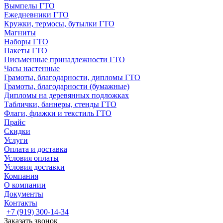
Вымпелы ГТО
Ежедневники ГТО
Кружки, термосы, бутылки ГТО
Магниты
Наборы ГТО
Пакеты ГТО
Письменные принадлежности ГТО
Часы настенные
Грамоты, благодарности, дипломы ГТО
Грамоты, благодарности (бумажные)
Дипломы на деревянных подложках
Таблички, баннеры, стенды ГТО
Флаги, флажки и текстиль ГТО
Прайс
Скидки
Услуги
Оплата и доставка
Условия оплаты
Условия доставки
Компания
О компании
Документы
Контакты
+7 (919) 300-14-34
Заказать звонок