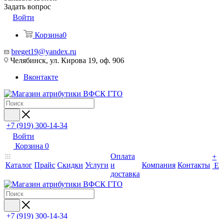
Задать вопрос
Войти
Корзина
0
breget19@yandex.ru
Челябинск, ул. Кирова 19, оф. 906
Вконтакте
+7 (919) 300-14-34
Войти
Корзина
0
Оплата
+
Каталог
Прайс
Скидки
Услуги
и
Компания
Контакты
Е
доставка
+7 (919) 300-14-34