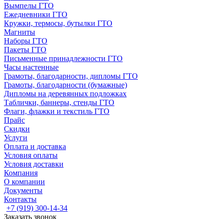
Вымпелы ГТО
Ежедневники ГТО
Кружки, термосы, бутылки ГТО
Магниты
Наборы ГТО
Пакеты ГТО
Письменные принадлежности ГТО
Часы настенные
Грамоты, благодарности, дипломы ГТО
Грамоты, благодарности (бумажные)
Дипломы на деревянных подложках
Таблички, баннеры, стенды ГТО
Флаги, флажки и текстиль ГТО
Прайс
Скидки
Услуги
Оплата и доставка
Условия оплаты
Условия доставки
Компания
О компании
Документы
Контакты
+7 (919) 300-14-34
Заказать звонок