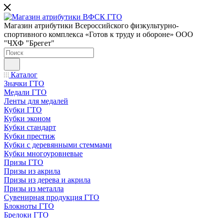
Магазин атрибутики Всероссийского физкультурно-
спортивного комплекса «Готов к труду и обороне» ООО
"ЧХФ "Брегет"
Каталог
Значки ГТО
Медали ГТО
Ленты для медалей
Кубки ГТО
Кубки эконом
Кубки стандарт
Кубки престиж
Кубки с деревянными стеммами
Кубки многоуровневые
Призы ГТО
Призы из акрила
Призы из дерева и акрила
Призы из металла
Сувенирная продукция ГТО
Блокноты ГТО
Брелоки ГТО