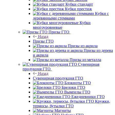
Кубки стандарт
Кубки престиж
Кубки с
деревянными стеммами
Кубки
многоуровневые
Призы ГТО
Назад
Призы ГТО
Призы из акрила
Призы из дерева
и акрила
Призы из металла
Сувенирная
продукция ГТО
Назад
Сувенирная продукция ГТО
Блокноты ГТО
Брелоки ГТО
Вымпелы ГТО
Ежедневники ГТО
Кружки,
термосы, бутылки ГТО
Магниты