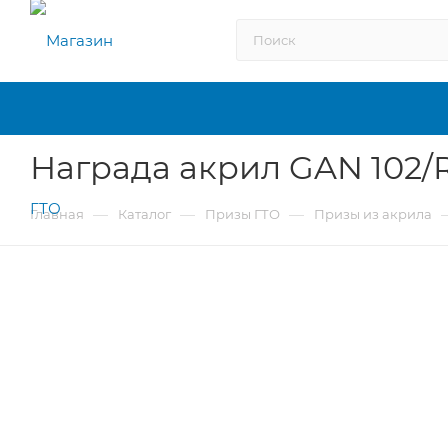
Награда акрил GAN 102/R
—
—
—
Главная
Каталог
Призы ГТО
Призы из акрила