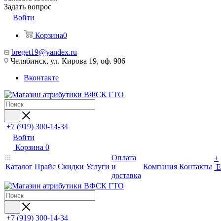
Задать вопрос
Войти
Корзина
0
breget19@yandex.ru
Челябинск, ул. Кирова 19, оф. 906
Вконтакте
+7 (919) 300-14-34
Войти
Корзина
0
Оплата
+
Каталог
Прайс
Скидки
Услуги
и
Компания
Контакты
Е
доставка
+7 (919) 300-14-34