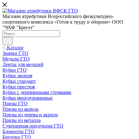
Магазин атрибутики Всероссийского физкультурно-
спортивного комплекса «Готов к труду и обороне» ООО
"ЧХФ "Брегет"
Каталог
Значки ГТО
Медали ГТО
Ленты для медалей
Кубки ГТО
Кубки эконом
Кубки стандарт
Кубки престиж
Кубки с деревянными стеммами
Кубки многоуровневые
Призы ГТО
Призы из акрила
Призы из дерева и акрила
Призы из металла
Сувенирная продукция ГТО
Блокноты ГТО
Брелоки ГТО