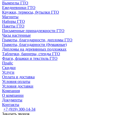
Вымпелы ГТО
Ежедневники ГТО
Кружки, термосы, бутылки ГТО
Магниты
Наборы ГТО
Пакеты ГТО
Письменные принадлежности ГТО
Часы настенные
Грамоты, благодарности, дипломы ГТО
Грамоты, благодарности (бумажные)
Дипломы на деревянных подложках
Таблички, баннеры, стенды ГТО
Флаги, флажки и текстиль ГТО
Прайс
Скидки
Услуги
Оплата и доставка
Условия оплаты
Условия доставки
Компания
О компании
Документы
Контакты
+7 (919) 300-14-34
Заказать звонок