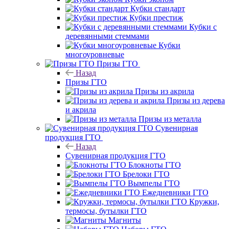
Кубки стандарт
Кубки престиж
Кубки с
деревянными стеммами
Кубки
многоуровневые
Призы ГТО
Назад
Призы ГТО
Призы из акрила
Призы из дерева
и акрила
Призы из металла
Сувенирная
продукция ГТО
Назад
Сувенирная продукция ГТО
Блокноты ГТО
Брелоки ГТО
Вымпелы ГТО
Ежедневники ГТО
Кружки,
термосы, бутылки ГТО
Магниты