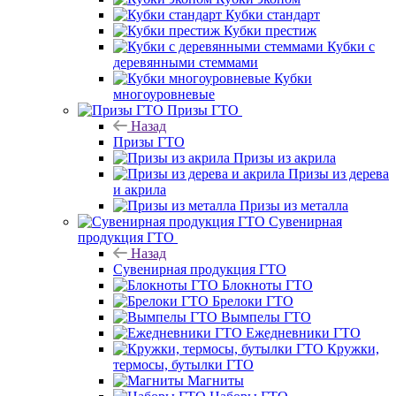
Кубки стандарт
Кубки престиж
Кубки с
деревянными стеммами
Кубки
многоуровневые
Призы ГТО
Назад
Призы ГТО
Призы из акрила
Призы из дерева
и акрила
Призы из металла
Сувенирная
продукция ГТО
Назад
Сувенирная продукция ГТО
Блокноты ГТО
Брелоки ГТО
Вымпелы ГТО
Ежедневники ГТО
Кружки,
термосы, бутылки ГТО
Магниты