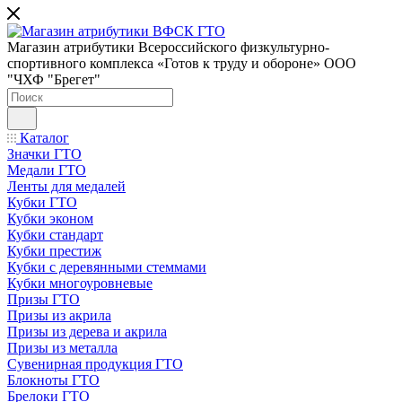
Магазин атрибутики Всероссийского физкультурно-
спортивного комплекса «Готов к труду и обороне» ООО
"ЧХФ "Брегет"
Каталог
Значки ГТО
Медали ГТО
Ленты для медалей
Кубки ГТО
Кубки эконом
Кубки стандарт
Кубки престиж
Кубки с деревянными стеммами
Кубки многоуровневые
Призы ГТО
Призы из акрила
Призы из дерева и акрила
Призы из металла
Сувенирная продукция ГТО
Блокноты ГТО
Брелоки ГТО