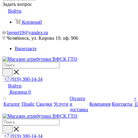
Задать вопрос
Войти
Корзина
0
breget19@yandex.ru
Челябинск, ул. Кирова 19, оф. 906
Вконтакте
+7 (919) 300-14-34
Войти
Корзина
0
Оплата
+
Каталог
Прайс
Скидки
Услуги
и
Компания
Контакты
Е
доставка
+7 (919) 300-14-34