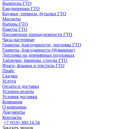
Вымпелы ГТО
Ежедневники ГТО
Кружки, термосы, бутылки ГТО
Магниты
Наборы ГТО
Пакеты ГТО
Письменные принадлежности ГТО
Часы настенные
Грамоты, благодарности, дипломы ГТО
Грамоты, благодарности (бумажные)
Дипломы на деревянных подложках
Таблички, баннеры, стенды ГТО
Флаги, флажки и текстиль ГТО
Прайс
Скидки
Услуги
Оплата и доставка
Условия оплаты
Условия доставки
Компания
О компании
Документы
Контакты
+7 (919) 300-14-34
Заказать звонок