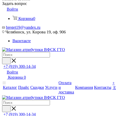
Задать вопрос
Войти
Корзина
0
breget19@yandex.ru
Челябинск, ул. Кирова 19, оф. 906
Вконтакте
+7 (919) 300-14-34
Войти
Корзина
0
Оплата
+
Каталог
Прайс
Скидки
Услуги
и
Компания
Контакты
Е
доставка
+7 (919) 300-14-34