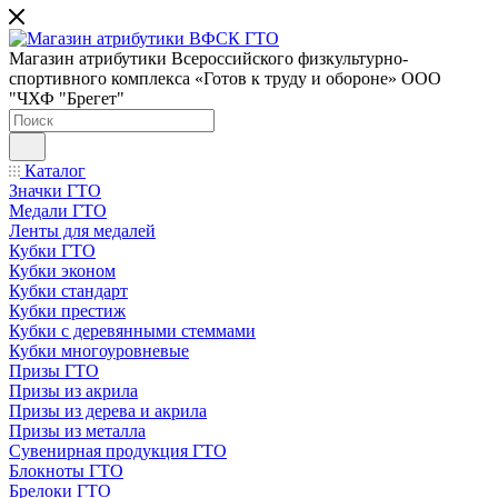
Магазин атрибутики Всероссийского физкультурно-
спортивного комплекса «Готов к труду и обороне» ООО
"ЧХФ "Брегет"
Каталог
Значки ГТО
Медали ГТО
Ленты для медалей
Кубки ГТО
Кубки эконом
Кубки стандарт
Кубки престиж
Кубки с деревянными стеммами
Кубки многоуровневые
Призы ГТО
Призы из акрила
Призы из дерева и акрила
Призы из металла
Сувенирная продукция ГТО
Блокноты ГТО
Брелоки ГТО