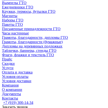
Вымпелы ГТО
Ежедневники ГТО
Кружки, термосы, бутылки ГТО
Магниты
Наборы ГТО
Пакеты ГТО
Письменные принадлежности ГТО
Часы настенные
Грамоты, благодарности, дипломы ГТО
Грамоты, благодарности (бумажные)
Дипломы на деревянных подложках
Таблички, баннеры, стенды ГТО
Флаги, флажки и текстиль ГТО
Прайс
Скидки
Услуги
Оплата и доставка
Условия оплаты
Условия доставки
Компания
О компании
Документы
Контакты
+7 (919) 300-14-34
Заказать звонок