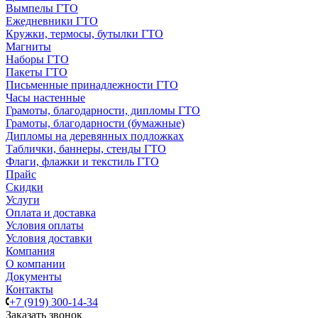
Вымпелы ГТО
Ежедневники ГТО
Кружки, термосы, бутылки ГТО
Магниты
Наборы ГТО
Пакеты ГТО
Письменные принадлежности ГТО
Часы настенные
Грамоты, благодарности, дипломы ГТО
Грамоты, благодарности (бумажные)
Дипломы на деревянных подложках
Таблички, баннеры, стенды ГТО
Флаги, флажки и текстиль ГТО
Прайс
Скидки
Услуги
Оплата и доставка
Условия оплаты
Условия доставки
Компания
О компании
Документы
Контакты
+7 (919) 300-14-34
Заказать звонок