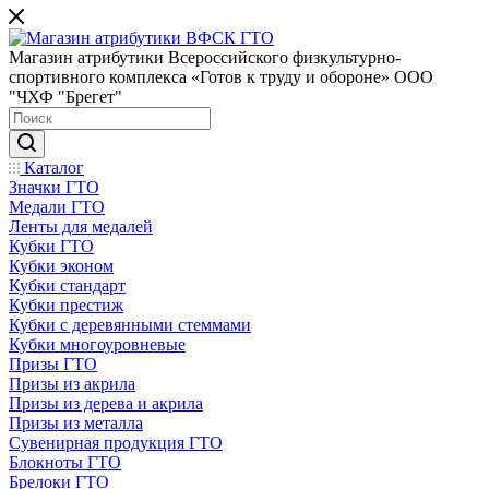
Магазин атрибутики Всероссийского физкультурно-
спортивного комплекса «Готов к труду и обороне» ООО
"ЧХФ "Брегет"
Каталог
Значки ГТО
Медали ГТО
Ленты для медалей
Кубки ГТО
Кубки эконом
Кубки стандарт
Кубки престиж
Кубки с деревянными стеммами
Кубки многоуровневые
Призы ГТО
Призы из акрила
Призы из дерева и акрила
Призы из металла
Сувенирная продукция ГТО
Блокноты ГТО
Брелоки ГТО