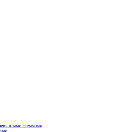
еревянными стеммами
вые