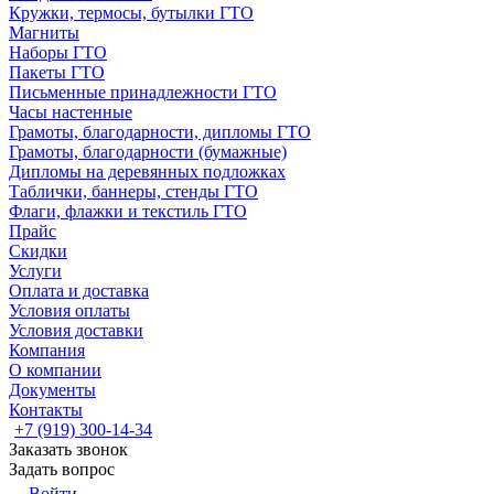
Кружки, термосы, бутылки ГТО
Магниты
Наборы ГТО
Пакеты ГТО
Письменные принадлежности ГТО
Часы настенные
Грамоты, благодарности, дипломы ГТО
Грамоты, благодарности (бумажные)
Дипломы на деревянных подложках
Таблички, баннеры, стенды ГТО
Флаги, флажки и текстиль ГТО
Прайс
Скидки
Услуги
Оплата и доставка
Условия оплаты
Условия доставки
Компания
О компании
Документы
Контакты
+7 (919) 300-14-34
Заказать звонок
Задать вопрос
Войти