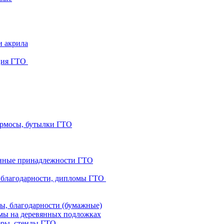
и акрила
ция ГТО
ермосы, бутылки ГТО
нные принадлежности ГТО
 благодарности, дипломы ГТО
ы, благодарности (бумажные)
ы на деревянных подложках
еры, стенды ГТО