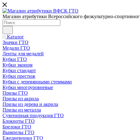
Магазин атрибутики Всероссийского физкультурно-спортивног
Каталог
Значки ГТО
Медали ГТО
Ленты для медалей
Кубки ГТО
Кубки эконом
Кубки стандарт
Кубки престиж
Кубки с деревянными стеммами
Кубки многоуровневые
Призы ГТО
Призы из акрила
Призы из дерева и акрила
Призы из металла
Сувенирная продукция ГТО
Блокноты ГТО
Брелоки ГТО
Вымпелы ГТО
Ежедневники ГТО