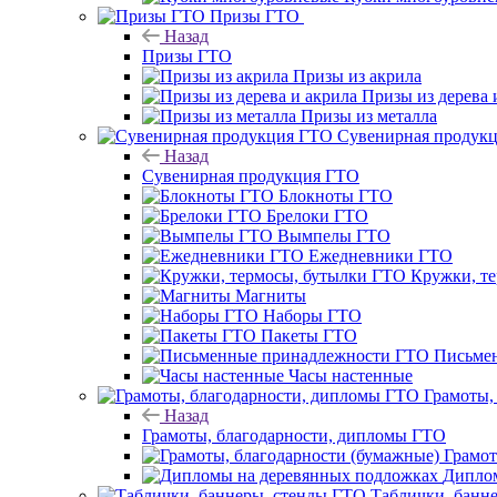
Призы ГТО
Назад
Призы ГТО
Призы из акрила
Призы из дерева 
Призы из металла
Сувенирная продук
Назад
Сувенирная продукция ГТО
Блокноты ГТО
Брелоки ГТО
Вымпелы ГТО
Ежедневники ГТО
Кружки, т
Магниты
Наборы ГТО
Пакеты ГТО
Письме
Часы настенные
Грамоты,
Назад
Грамоты, благодарности, дипломы ГТО
Грамот
Диплом
Таблички, банн